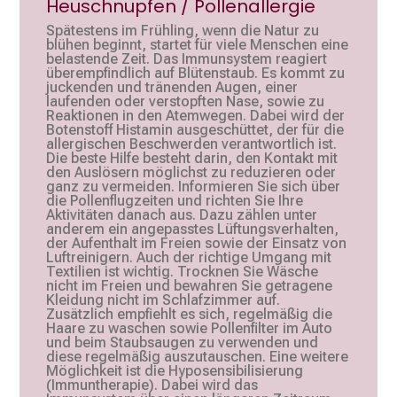
Heuschnupfen / Pollenallergie
Spätestens im Frühling, wenn die Natur zu
blühen beginnt, startet für viele Menschen eine
belastende Zeit. Das Immunsystem reagiert
überempfindlich auf Blütenstaub. Es kommt zu
juckenden und tränenden Augen, einer
laufenden oder verstopften Nase, sowie zu
Reaktionen in den Atemwegen. Dabei wird der
Botenstoff Histamin ausgeschüttet, der für die
allergischen Beschwerden verantwortlich ist.
Die beste Hilfe besteht darin, den Kontakt mit
den Auslösern möglichst zu reduzieren oder
ganz zu vermeiden. Informieren Sie sich über
die Pollenflugzeiten und richten Sie Ihre
Aktivitäten danach aus. Dazu zählen unter
anderem ein angepasstes Lüftungsverhalten,
der Aufenthalt im Freien sowie der Einsatz von
Luftreinigern. Auch der richtige Umgang mit
Textilien ist wichtig. Trocknen Sie Wäsche
nicht im Freien und bewahren Sie getragene
Kleidung nicht im Schlafzimmer auf.
Zusätzlich empfiehlt es sich, regelmäßig die
Haare zu waschen sowie Pollenfilter im Auto
und beim Staubsaugen zu verwenden und
diese regelmäßig auszutauschen. Eine weitere
Möglichkeit ist die Hyposensibilisierung
(Immuntherapie). Dabei wird das